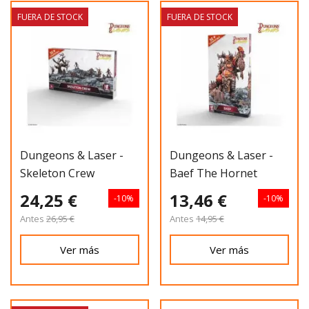
FUERA DE STOCK
FUERA DE STOCK
Dungeons & Laser -
Dungeons & Laser -
Skeleton Crew
Baef The Hornet
Demon
24,25 €
13,46 €
-10%
-10%
Antes
26,95 €
Antes
14,95 €
Ver más
Ver más