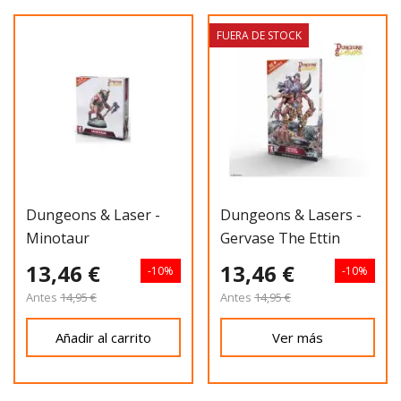
FUERA DE STOCK
Dungeons & Laser -
Dungeons & Lasers -
Minotaur
Gervase The Ettin
13,46 €
13,46 €
-10%
-10%
Antes
14,95 €
Antes
14,95 €
Añadir al carrito
Ver más