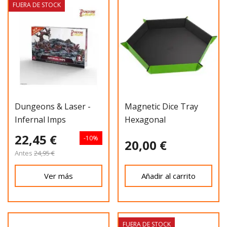
FUERA DE STOCK
Dungeons & Laser -
Magnetic Dice Tray
Infernal Imps
Hexagonal
Black/green
22,45 €
-10%
20,00 €
Antes
24,95 €
Ver más
Añadir al carrito
FUERA DE STOCK