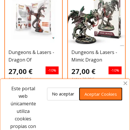
Dungeons & Lasers -
Dungeons & Lasers -
Dragon Of
Mimic Dragon
Schmargonrog
27,00 €
27,00 €
-10%
-10%
Antes
30,00 €
Antes
30,00 €
Este portal
Ver más
Añadir al carrito
No aceptar
Aceptar Cookies
web
únicamente
utiliza
Has visto 20 de 50 productos
cookies
propias con