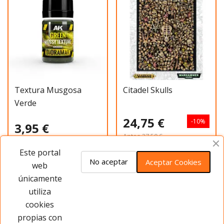
Textura Musgosa
Citadel Skulls
Verde
24,75 €
-10%
3,95 €
Antes
27,50 €
Este portal
Añadir al carrito
Añadir al carrito
No aceptar
Aceptar Cookies
web
únicamente
utiliza
Has visto 20 de 145 productos
cookies
propias con