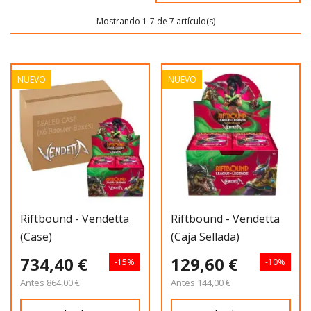
Mostrando 1-7 de 7 artículo(s)
NUEVO
NUEVO
Riftbound - Vendetta
Riftbound - Vendetta
(case)
(caja Sellada)
734,40 €
129,60 €
-15%
-10%
Antes
864,00 €
Antes
144,00 €