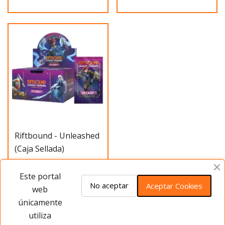
Riftbound - Unleashed
(Caja Sellada)
115,20 €
-20%
Este portal
Antes
144,00 €
No aceptar
Aceptar Cookies
web
únicamente
Añadir al carrito
utiliza