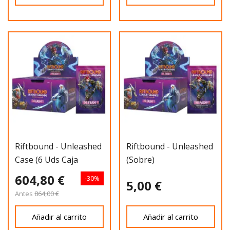
Riftbound - Unleashed
Riftbound - Unleashed
Case (6 Uds Caja
(Sobre)
Sellada)
604,80 €
-30%
5,00 €
Antes
864,00 €
Añadir al carrito
Añadir al carrito