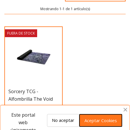
Mostrando 1-1 de 1 artículo(s)
FUERA DE STOCK
Sorcery TCG -
Alfombrilla The Void
29,95 €
Este portal
No aceptar
Aceptar Cookies
web