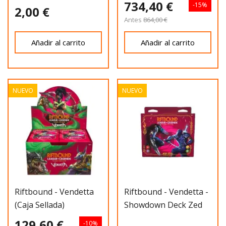
734,40 €
-15%
2,00 €
Antes
864,00 €
Añadir al carrito
Añadir al carrito
NUEVO
NUEVO
Riftbound - Vendetta
Riftbound - Vendetta -
(caja Sellada)
Showdown Deck Zed
Vs Shen
129,60 €
-10%