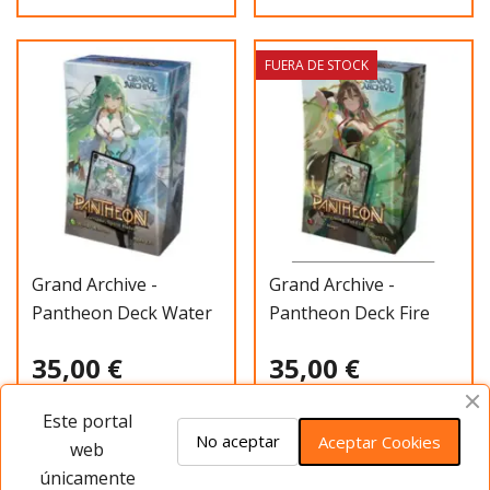
FUERA DE STOCK
Grand Archive -
Grand Archive -
Pantheon Deck Water
Pantheon Deck Fire
Warrior
Mage
35,00 €
35,00 €
Este portal
Añadir al carrito
Ver más
No aceptar
Aceptar Cookies
web
únicamente