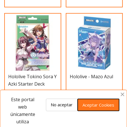
Hololive Tokino Sora Y
Hololive - Mazo Azul
Azki Starter Deck
29,95 €
15,00 €
Este portal
No aceptar
Aceptar Cookies
web
únicamente
Añadir al carrito
Añadir al carrito
utiliza