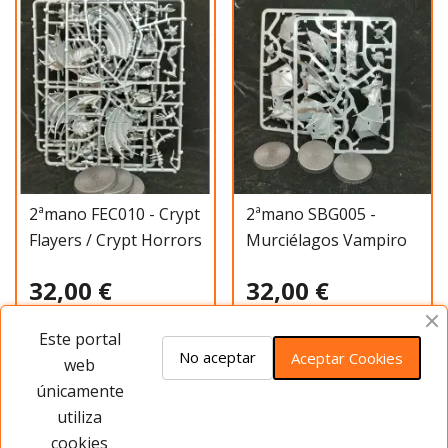
2ªmano FEC010 - Crypt
2ªmano SBG005 -
Flayers / Crypt Horrors
Murciélagos Vampiro
32,00 €
32,00 €
Este portal
Añadir al carrito
Añadir al carrito
No aceptar
Aceptar Cookies
web
únicamente
utiliza
Has visto 20 de 185 productos
cookies