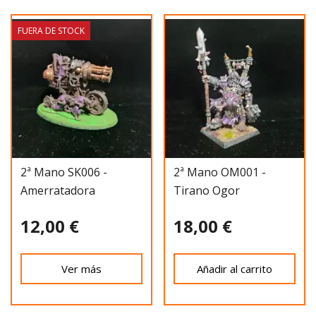
FUERA DE STOCK
2ª Mano SK006 -
2ª Mano OM001 -
Amerratadora
Tirano Ogor
Rayobrujo
12,00 €
18,00 €
Ver más
Añadir al carrito