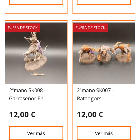
FUERA DE STOCK
FUERA DE STOCK
2ªmano SK008 -
2ªmano SK007 -
Garraseñor En
Rataogors
Roebestia
12,00 €
12,00 €
Ver más
Ver más