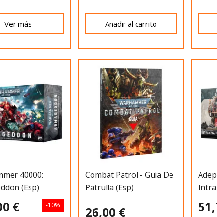
Ver más
Añadir al carrito
mer 40000:
Combat Patrol - Guia De
Adept
ddon (Esp)
Patrulla (Esp)
Intra
Dogm
00 €
51,
-10%
26,00 €