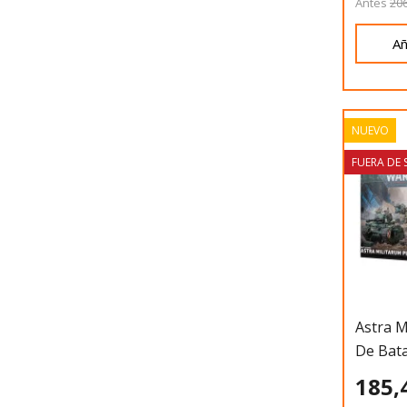
Antes
206
Añ
NUEVO
FUERA DE
Astra M
De Bata
185,