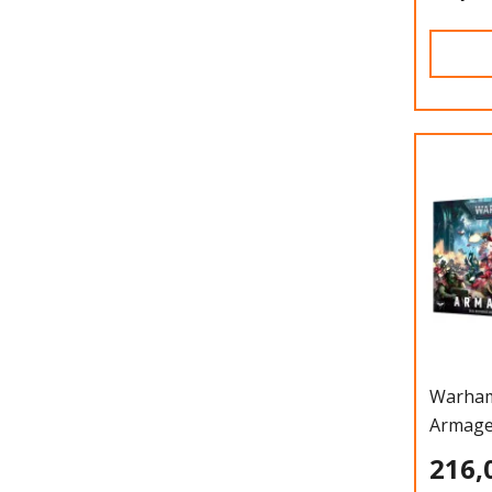
Warham
Armage
216,