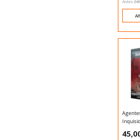
Antes
240
Añ
Agentes
Inquisi
45,0