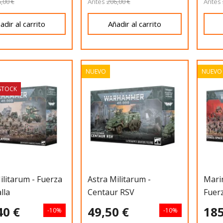
,00 €
Antes
206,00 €
Antes
adir al carrito
Añadir al carrito
NUEVO
NUEVO
 STOCK
ilitarum - Fuerza
Astra Militarum -
Marin
lla
Centaur RSV
Fuerz
40 €
49,50 €
185
-10%
-10%