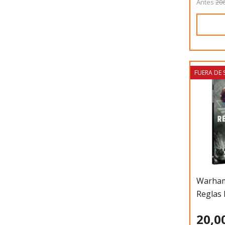
Antes
206
FUERA DE
Warham
Reglas 
20,0