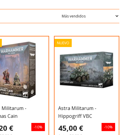
NUEVO
 Militarum -
Astra Militarum -
has Cain
Hippogriff VBC
20 €
45,00 €
-10%
-10%