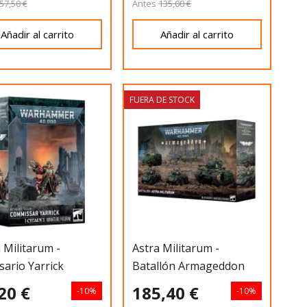
57,50 €
Antes
135,00 €
Añadir al carrito
Añadir al carrito
FUERA DE STOCK
 Militarum -
Astra Militarum -
ario Yarrick
Batallón Armageddon
20 €
185,40 €
-10%
-10%