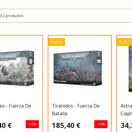
612 productos
NUEVO
NUEVO
es - Fuerza De
Tiránidos - Fuerza De
Astra
Batalla
Ciap
40 €
185,40 €
34,
-10%
-10%