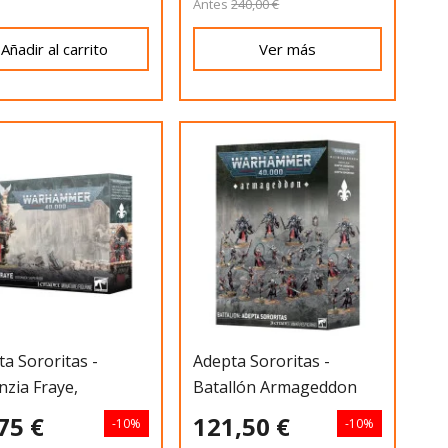
Antes
240,00 €
Añadir al carrito
Ver más
a Sororitas -
Adepta Sororitas -
nzia Fraye,
Batallón Armageddon
ática Supe
75 €
121,50 €
-10%
-10%