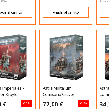
,00 €
Antes
adir al carrito
Añadir al carrito
 Imperiales -
Astra Militarum -
Astra
dor Kroyle
Comisaria Graves
Comis
0 €
72,00 €
34,
-10%
-10%