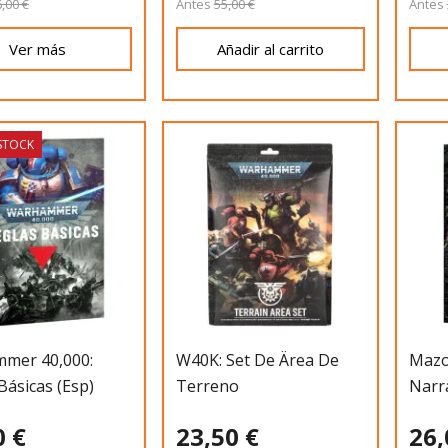
,00 €
Antes
55,00 €
Antes
Ver más
Añadir al carrito
 STOCK
mer 40,000:
W40K: Set De Ärea De
Mazo
Básicas (Esp)
Terreno
Narr
(Esp)
0 €
23,50 €
26,