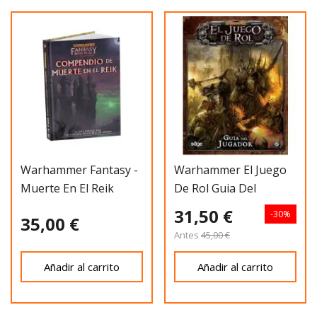
Warhammer Fantasy -
Warhammer El Juego
Muerte En El Reik
De Rol Guia Del
Compendio
Jugador
31,50 €
-30%
35,00 €
Antes
45,00 €
Añadir al carrito
Añadir al carrito