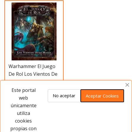
Warhammer El Juego
De Rol Los Vientos De
La Magia
35,00 €
-30%
Este portal
Antes
50,00 €
No aceptar
Aceptar Cookies
web
únicamente
Añadir al carrito
utiliza
cookies
propias con