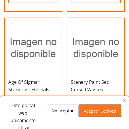
Age Of Sigmar:
Scenery Paint Set:
Stormcast Eternals
Cursed Wastes
Paint Set
30,00 €
33,00 €
Este portal
No aceptar
Aceptar Cookies
web
únicamente
Añadir al carrito
Añadir al carrito
utiliza