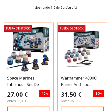
Mostrando 1-6 de 6 artículo(s)
FUERA DE STOCK
FUERA DE STOCK
Space Marines
Warhammer 40000:
Infernus - Set De
Paints And Tools
Pintura
27,00 €
31,50 €
-10%
-10%
Antes
30,00 €
Antes
35,00 €