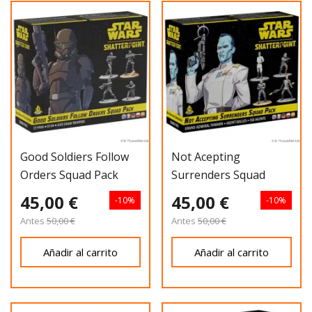
Good Soldiers Follow
Not Acepting
Orders Squad Pack
Surrenders Squad
Pack
45,00 €
45,00 €
-10%
-10%
Antes
50,00 €
Antes
50,00 €
Añadir al carrito
Añadir al carrito