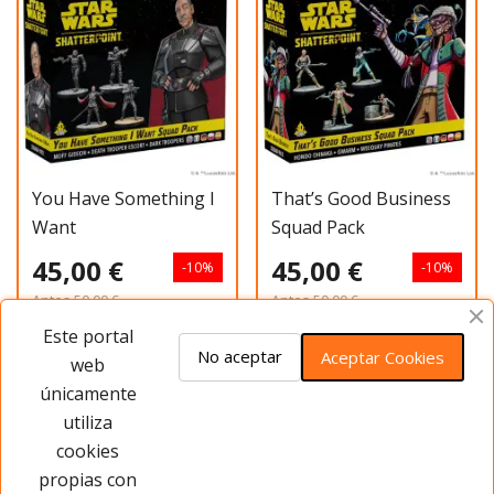
You Have Something I
That’s Good Business
Want
Squad Pack
45,00 €
45,00 €
-10%
-10%
Antes
50,00 €
Antes
50,00 €
Este portal
Añadir al carrito
Añadir al carrito
No aceptar
Aceptar Cookies
web
únicamente
utiliza
Has visto 20 de 28 productos
cookies
propias con