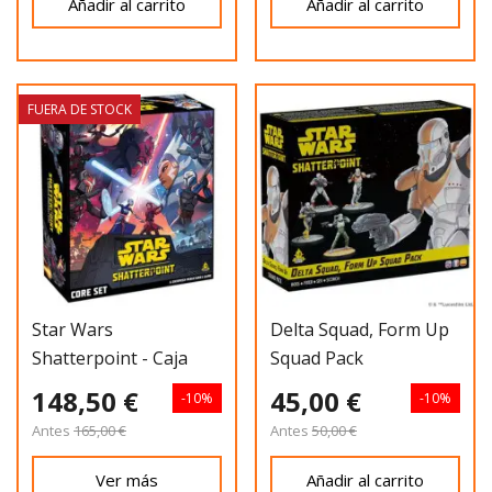
Añadir al carrito
Añadir al carrito
FUERA DE STOCK
Star Wars
Delta Squad, Form Up
Shatterpoint - Caja
Squad Pack
Básica
148,50 €
45,00 €
-10%
-10%
Antes
165,00 €
Antes
50,00 €
Ver más
Añadir al carrito