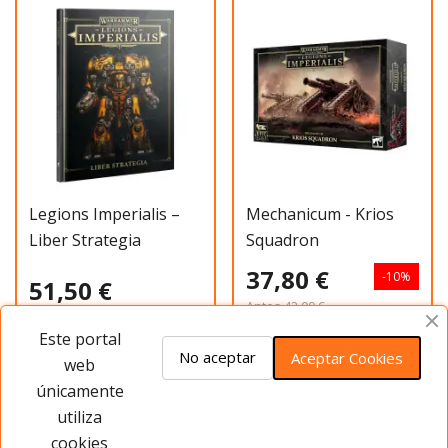
Legions Imperialis –
Mechanicum - Krios
Liber Strategia
Squadron
37,80 €
-10%
51,50 €
Antes
42,00 €
Este portal
Añadir al carrito
Añadir al carrito
No aceptar
Aceptar Cookies
web
únicamente
utiliza
Has visto 20 de 75 productos
cookies