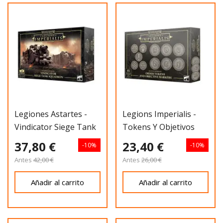
Legiones Astartes -
Legions Imperialis -
Vindicator Siege Tank
Tokens Y Objetivos
Squadron
37,80 €
23,40 €
-10%
-10%
Antes
42,00 €
Antes
26,00 €
Añadir al carrito
Añadir al carrito