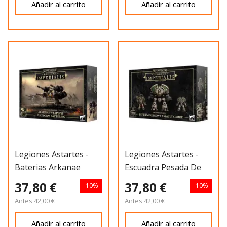
Añadir al carrito
Añadir al carrito
Legiones Astartes -
Legiones Astartes -
Baterias Arkanae
Escuadra Pesada De
Asalto
37,80 €
37,80 €
-10%
-10%
Antes
42,00 €
Antes
42,00 €
Añadir al carrito
Añadir al carrito