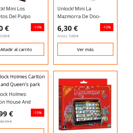
k! Mini Los
Unlock! Mini La
tos Del Pulpo
Mazmorra De Doo-
Arann
0 €
6,30 €
-10%
-10%
7,00 €
Antes
7,00 €
Añadir al carrito
Ver más
lock Holmes:
ton House And
n's Park
99 €
-10%
49,99 €