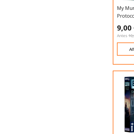
My Murd
Protoco
9,00
Antes
10,
Añ