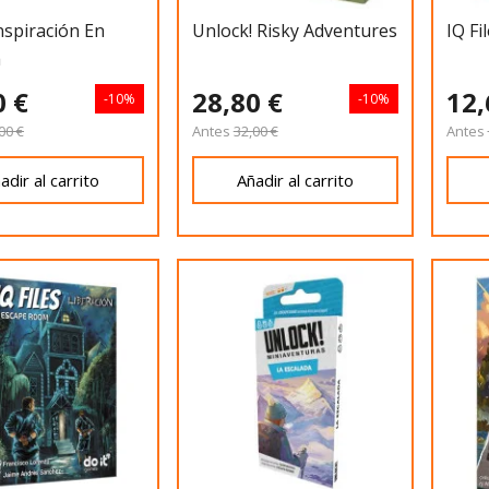
nspiración En
Unlock! Risky Adventures
IQ Fi
a
0 €
28,80 €
12,
-10%
-10%
00 €
Antes
32,00 €
Antes
adir al carrito
Añadir al carrito