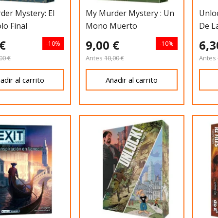
er Mystery: El
My Murder Mystery : Un
Unloc
lo Final
Mono Muerto
De L
 €
9,00 €
6,3
-10%
-10%
00 €
Antes
10,00 €
Antes
adir al carrito
Añadir al carrito