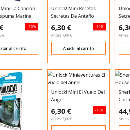
 Mini La Canción
Unlock! Mini Recetas
Unloc
Espuma Marina
Secretas De Antaño
Secre
 €
6,30 €
6,3
-10%
-10%
0 €
Antes
7,00 €
Antes
adir al carrito
Añadir al carrito
Unlock! Mini El Vuelo Del
Sher
Ángel
Carl
Quee
6,30 €
44,
-10%
Antes
7,00 €
Antes