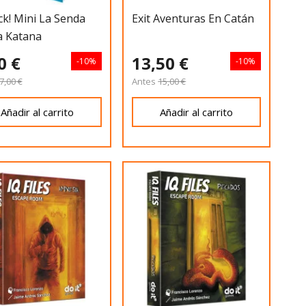
k! Mini La Senda
Exit Aventuras En Catán
a Katana
0 €
13,50 €
-10%
-10%
7,00 €
Antes
15,00 €
Añadir al carrito
Añadir al carrito