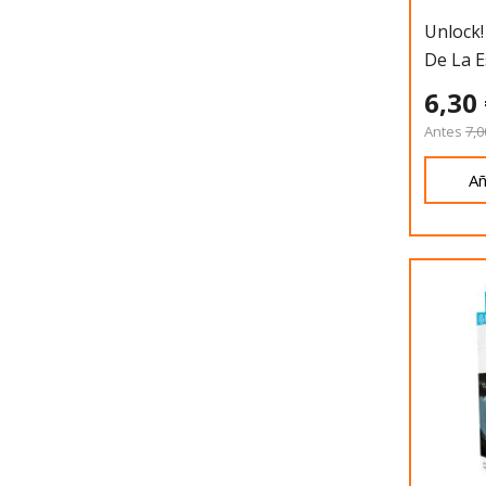
Unlock!
De La 
6,30
Antes
7,0
Añ