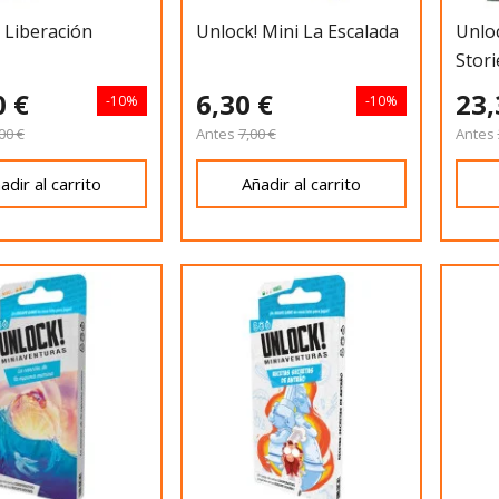
: Liberación
Unlock! Mini La Escalada
Unloc
Stori
0 €
6,30 €
23,
-10%
-10%
00 €
Antes
7,00 €
Antes
adir al carrito
Añadir al carrito