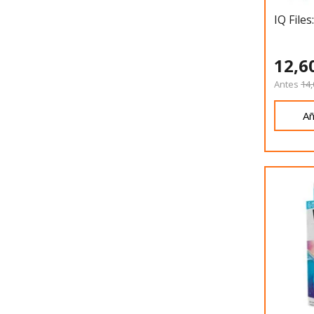
IQ Files
12,6
Antes
14,
Añ