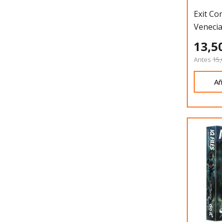
Exit Co
Veneci
13,5
Antes
15,
Añ