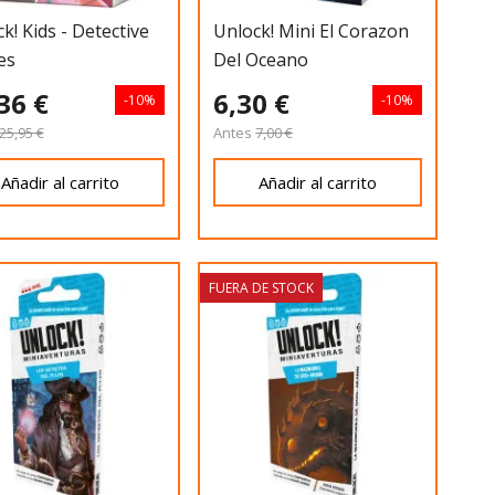
k! Kids - Detective
Unlock! Mini El Corazon
es
Del Oceano
36 €
6,30 €
-10%
-10%
25,95 €
Antes
7,00 €
Añadir al carrito
Añadir al carrito
FUERA DE STOCK