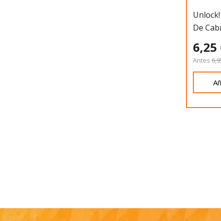
Unlock!
De Cab
6,25
Antes
6,9
Añ