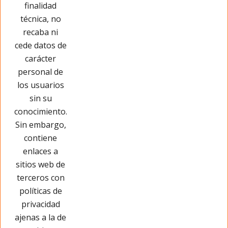
ya existentes y/o eliminarlas antes de iniciar la
finalidad
navegación por otras páginas del sitio web.
técnica, no
recaba ni
cede datos de
carácter
personal de
los usuarios
sin su
conocimiento.
Sin embargo,
contiene
enlaces a
sitios web de
terceros con
políticas de
privacidad
Páginas Legales
ajenas a la de