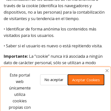
través de la cookie (identifica los navegadores y
dispositivos, no a las personas) para la contabilización
de visitantes y su tendencia en el tiempo.
• Identificar de forma anónima los contenidos más
visitados para los usuarios.
• Saber si el usuario es nuevo o está repitiendo visita.
Importante:
La “cookie” nunca irá asociada a ningún
dato de carácter personal, sólo se utilizan a modo
estadístico para que ayuden a la optimización de
Este portal
usabilidad del sitio.
No aceptar
Aceptar Cookies
web
La continuación de la navegación por esta página
únicamente
supone la aceptación de las cookies utilizadas por la
utiliza
misma. Le recordamos que puede configurar su
cookies
navegador para que no se instalen cookies, borrar las
propias con