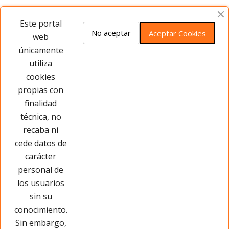
Opiniones del producto
Este portal
No aceptar
Aceptar Cookies
web
únicamente
Este producto no tiene opiniones ¡Sé
utiliza
el primero!
cookies
propias con
Opinar sobre este producto
finalidad
técnica, no
recaba ni
cede datos de
carácter
personal de
los usuarios
sin su
conocimiento.
Sin embargo,