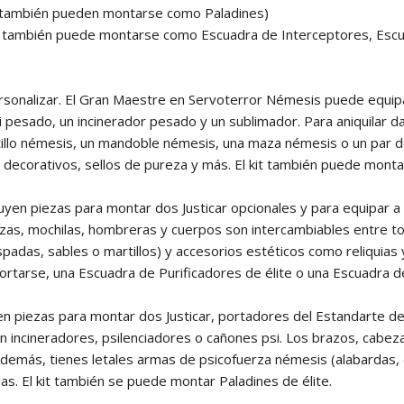
 también pueden montarse como Paladines)
e también puede montarse como Escuadra de Interceptores, Escu
personalizar. El Gran Maestre en Servoterror Némesis puede equip
 psi pesado, un incinerador pesado y un sublimador. Para aniquil
rtillo némesis, un mandoble némesis, una maza némesis o un par 
decorativos, sellos de pureza y más. El kit también puede mont
uyen piezas para montar dos Justicar opcionales y para equipar a 
ezas, mochilas, hombreras y cuerpos son intercambiables entre to
padas, sables o martillos) y accesorios estéticos como reliquias
ortarse, una Escuadra de Purificadores de élite o una Escuadra
 piezas para montar dos Justicar, portadores del Estandarte de 
n incineradores, psilenciadores o cañones psi. Los brazos, cabe
Además, tienes letales armas de psicofuerza némesis (alabardas, e
as. El kit también se puede montar Paladines de élite.