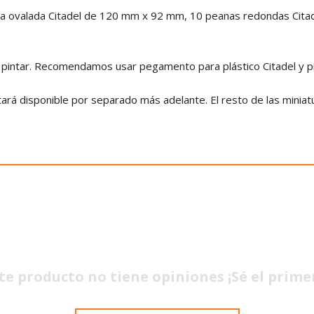
eana ovalada Citadel de 120 mm x 92 mm, 10 peanas redondas Cit
 pintar. Recomendamos usar pegamento para plástico Citadel y pi
á disponible por separado más adelante. El resto de las miniatu
te producto no tiene opiniones ¡Sé el prime