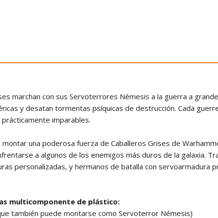
ses marchan con sus Servoterrores Némesis a la guerra a grandes
éricas y desatan tormentas psíquicas de destrucción. Cada guerr
n prácticamente imparables.
ara montar una poderosa fuerza de Caballeros Grises de Warhamm
frentarse a algunos de los enemigos más duros de la galaxia. Tra
s personalizadas, y hermanos de batalla con servoarmadura pre
ras multicomponente de plástico:
(que también puede montarse como Servoterror Némesis)