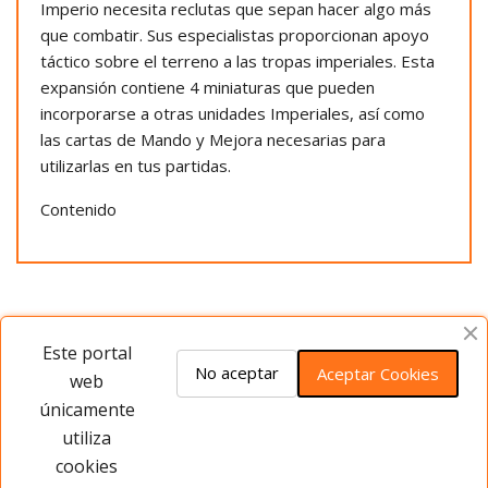
Imperio necesita reclutas que sepan hacer algo más
que combatir. Sus especialistas proporcionan apoyo
táctico sobre el terreno a las tropas imperiales. Esta
expansión contiene 4 miniaturas que pueden
incorporarse a otras unidades Imperiales, así como
las cartas de Mando y Mejora necesarias para
utilizarlas en tus partidas.
Contenido
Opiniones del producto
Este portal
No aceptar
Aceptar Cookies
web
únicamente
Este producto no tiene opiniones ¡Sé
utiliza
el primero!
cookies