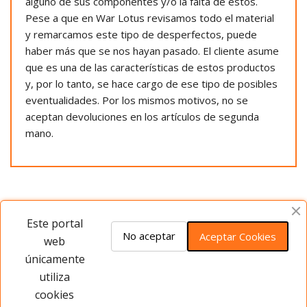
alguno de sus componentes y/o la falta de estos.
Pese a que en War Lotus revisamos todo el material
y remarcamos este tipo de desperfectos, puede
haber más que se nos hayan pasado. El cliente asume
que es una de las características de estos productos
y, por lo tanto, se hace cargo de ese tipo de posibles
eventualidades. Por los mismos motivos, no se
aceptan devoluciones en los artículos de segunda
mano.
Opiniones del producto
Este portal
No aceptar
Aceptar Cookies
web
únicamente
Este producto no tiene opiniones ¡Sé
utiliza
el primero!
cookies