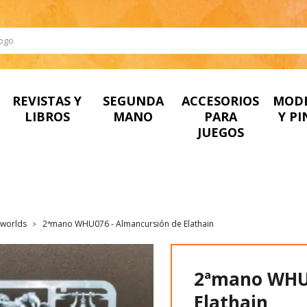
REVISTAS Y
SEGUNDA
ACCESORIOS
MOD
LIBROS
MANO
PARA
Y P
JUEGOS
worlds
2ªmano WHU076 - Almancursión de Elathain
2ªmano WHU0
Elathain