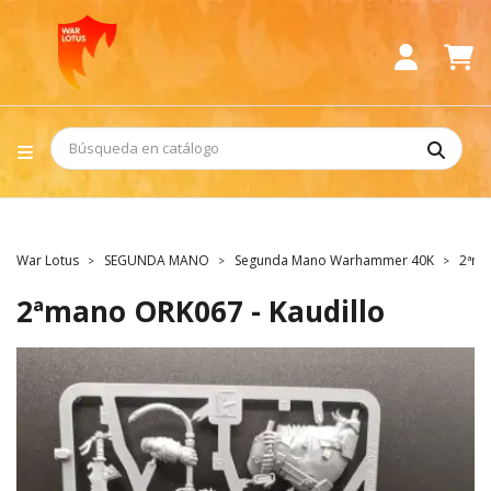
War Lotus
SEGUNDA MANO
Segunda Mano Warhammer 40K
2ªma
2ªmano ORK067 - Kaudillo