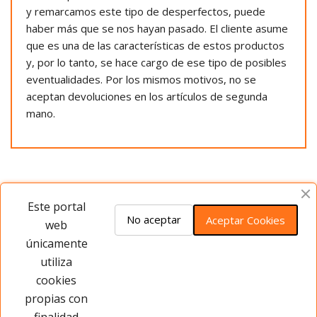
y remarcamos este tipo de desperfectos, puede
haber más que se nos hayan pasado. El cliente asume
que es una de las características de estos productos
y, por lo tanto, se hace cargo de ese tipo de posibles
eventualidades. Por los mismos motivos, no se
aceptan devoluciones en los artículos de segunda
mano.
Opiniones del producto
Este portal
No aceptar
Aceptar Cookies
web
únicamente
Este producto no tiene opiniones ¡Sé
utiliza
el primero!
cookies
propias con
Opinar sobre este producto