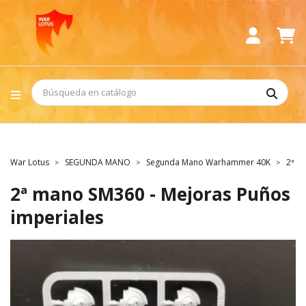
War Lotus
SEGUNDA MANO
Segunda Mano Warhammer 40K
2ª m
2ª mano SM360 - Mejoras Puños
imperiales