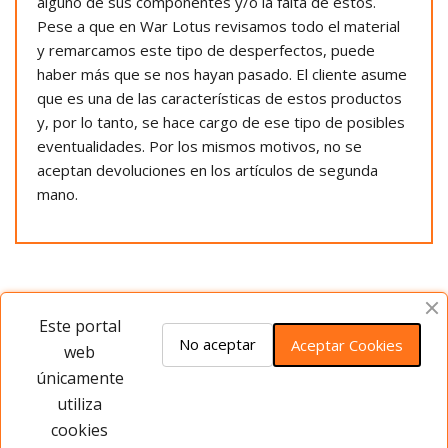
alguno de sus componentes y/o la falta de estos.
Pese a que en War Lotus revisamos todo el material
y remarcamos este tipo de desperfectos, puede
haber más que se nos hayan pasado. El cliente asume
que es una de las características de estos productos
y, por lo tanto, se hace cargo de ese tipo de posibles
eventualidades. Por los mismos motivos, no se
aceptan devoluciones en los artículos de segunda
mano.
Opiniones del producto
Este portal
No aceptar
Aceptar Cookies
web
únicamente
Este producto no tiene opiniones ¡Sé
utiliza
el primero!
cookies