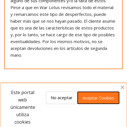
alguno de sus componentes y/o la falta de estos.
Pese a que en War Lotus revisamos todo el material
y remarcamos este tipo de desperfectos, puede
haber más que se nos hayan pasado. El cliente asume
que es una de las características de estos productos
y, por lo tanto, se hace cargo de ese tipo de posibles
eventualidades. Por los mismos motivos, no se
aceptan devoluciones en los artículos de segunda
mano.
Opiniones del producto
Este portal
No aceptar
Aceptar Cookies
web
únicamente
Este producto no tiene opiniones ¡Sé
utiliza
el primero!
cookies