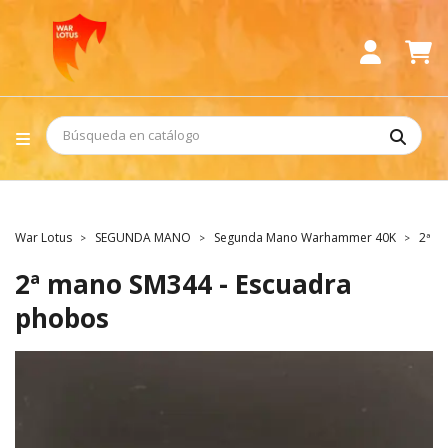
War Lotus
SEGUNDA MANO
Segunda Mano Warhammer 40K
2ª m
2ª mano SM344 - Escuadra
phobos