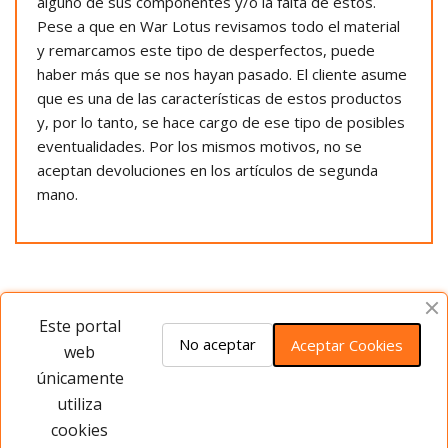
alguno de sus componentes y/o la falta de estos.
Pese a que en War Lotus revisamos todo el material
y remarcamos este tipo de desperfectos, puede
haber más que se nos hayan pasado. El cliente asume
que es una de las características de estos productos
y, por lo tanto, se hace cargo de ese tipo de posibles
eventualidades. Por los mismos motivos, no se
aceptan devoluciones en los artículos de segunda
mano.
Opiniones del producto
Este portal
No aceptar
Aceptar Cookies
web
únicamente
Este producto no tiene opiniones ¡Sé
utiliza
el primero!
cookies