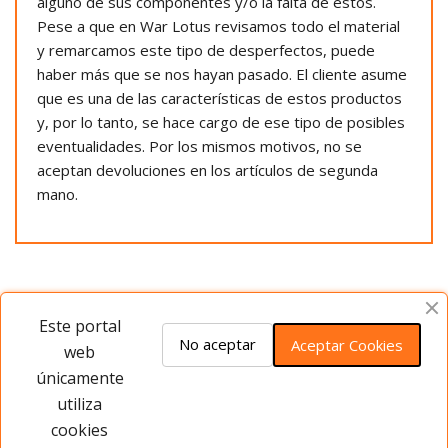
alguno de sus componentes y/o la falta de estos.
Pese a que en War Lotus revisamos todo el material
y remarcamos este tipo de desperfectos, puede
haber más que se nos hayan pasado. El cliente asume
que es una de las características de estos productos
y, por lo tanto, se hace cargo de ese tipo de posibles
eventualidades. Por los mismos motivos, no se
aceptan devoluciones en los artículos de segunda
mano.
Opiniones del producto
Este portal
No aceptar
Aceptar Cookies
web
únicamente
Este producto no tiene opiniones ¡Sé
utiliza
el primero!
cookies