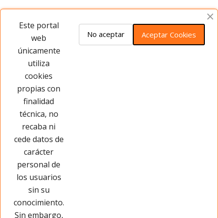
Opiniones del producto
Este portal
No aceptar
Aceptar Cookies
web
únicamente
Este producto no tiene opiniones ¡Sé
utiliza
el primero!
cookies
propias con
Opinar sobre este producto
finalidad
técnica, no
recaba ni
cede datos de
carácter
personal de
los usuarios
sin su
conocimiento.
Sin embargo,