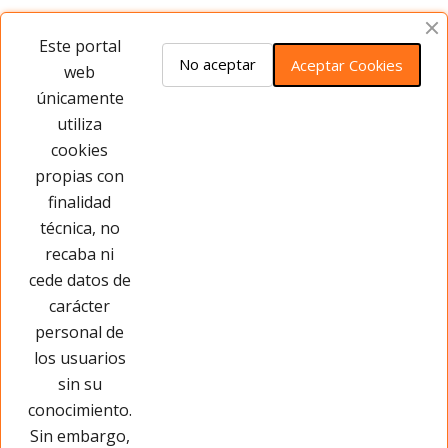
Opiniones del producto
Este portal
No aceptar
Aceptar Cookies
web
únicamente
Este producto no tiene opiniones ¡Sé
utiliza
el primero!
cookies
propias con
Opinar sobre este producto
finalidad
técnica, no
recaba ni
cede datos de
carácter
personal de
los usuarios
sin su
conocimiento.
Sin embargo,