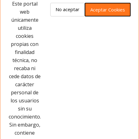
Opiniones del producto
Este portal
No aceptar
Aceptar Cookies
web
únicamente
Este producto no tiene opiniones ¡Sé
utiliza
el primero!
cookies
propias con
Opinar sobre este producto
finalidad
técnica, no
recaba ni
cede datos de
carácter
personal de
los usuarios
sin su
conocimiento.
Sin embargo,
contiene