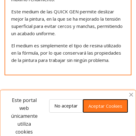
Este medium de las QUICK GEN permite deslizar
mejor la pintura, en la que se ha mejorado la tensión
superficial para evitar cercos y manchas, permitiendo
un acabado uniforme.
El medium es simplemente el tipo de resina utilizado
en la fórmula, por lo que conservará las propiedades
de la pintura para trabajar sin ningún problema.
Opiniones del producto
Este portal
No aceptar
Aceptar Cookies
web
únicamente
Este producto no tiene opiniones ¡Sé
utiliza
el primero!
cookies