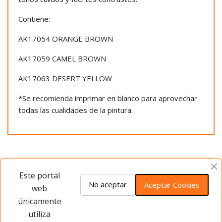
Contiene:
AK17054 ORANGE BROWN
AK17059 CAMEL BROWN
AK17063 DESERT YELLOW
*Se recomienda imprimar en blanco para aprovechar
todas las cualidades de la pintura.
Opiniones del producto
Este portal
No aceptar
Aceptar Cookies
web
únicamente
Este producto no tiene opiniones ¡Sé
utiliza
el primero!