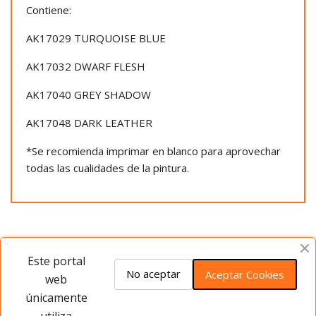
Contiene:
AK17029 TURQUOISE BLUE
AK17032 DWARF FLESH
AK17040 GREY SHADOW
AK17048 DARK LEATHER
*Se recomienda imprimar en blanco para aprovechar
todas las cualidades de la pintura.
Opiniones del producto
Este portal
No aceptar
Aceptar Cookies
web
únicamente
Este producto no tiene opiniones ¡Sé