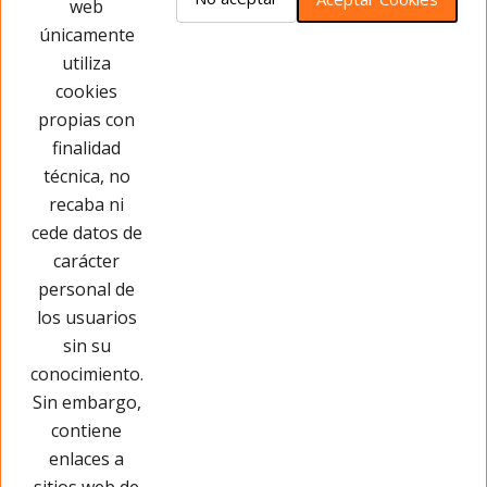
web
únicamente
Este producto no tiene opiniones ¡Sé
utiliza
el primero!
cookies
propias con
Opinar sobre este producto
finalidad
técnica, no
recaba ni
cede datos de
carácter
personal de
los usuarios
sin su
conocimiento.
Sin embargo,
contiene
enlaces a