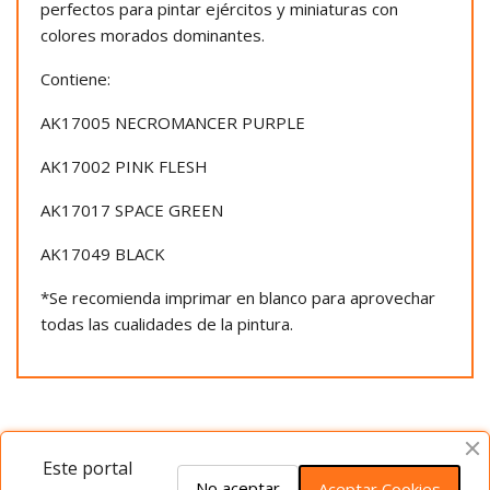
perfectos para pintar ejércitos y miniaturas con
colores morados dominantes.
Contiene:
AK17005 NECROMANCER PURPLE
AK17002 PINK FLESH
AK17017 SPACE GREEN
AK17049 BLACK
*Se recomienda imprimar en blanco para aprovechar
todas las cualidades de la pintura.
Opiniones del producto
Este portal
No aceptar
Aceptar Cookies