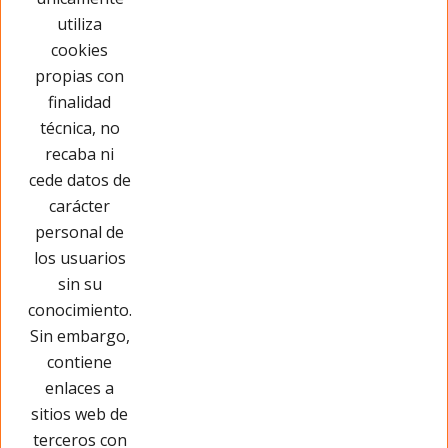
Este producto no tiene opiniones ¡Sé
utiliza
el primero!
cookies
propias con
Opinar sobre este producto
finalidad
técnica, no
recaba ni
cede datos de
carácter
personal de
los usuarios
sin su
conocimiento.
Sin embargo,
contiene
enlaces a
sitios web de
terceros con