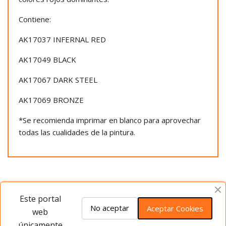
Contiene:
AK17037 INFERNAL RED
AK17049 BLACK
AK17067 DARK STEEL
AK17069 BRONZE
*Se recomienda imprimar en blanco para aprovechar
todas las cualidades de la pintura.
Opiniones del producto
Este portal
No aceptar
Aceptar Cookies
web
únicamente