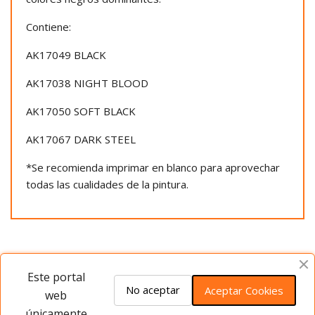
Contiene:
AK17049 BLACK
AK17038 NIGHT BLOOD
AK17050 SOFT BLACK
AK17067 DARK STEEL
*Se recomienda imprimar en blanco para aprovechar
todas las cualidades de la pintura.
Opiniones del producto
Este portal
No aceptar
Aceptar Cookies
web
únicamente