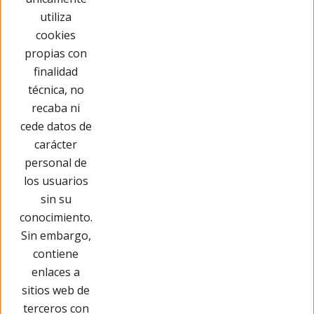
Este producto no tiene opiniones ¡Sé
utiliza
el primero!
cookies
propias con
Opinar sobre este producto
finalidad
técnica, no
recaba ni
cede datos de
carácter
personal de
los usuarios
sin su
conocimiento.
Sin embargo,
contiene
enlaces a
sitios web de
terceros con