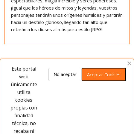
espectaculares, magia increíble y seres poderosos.
¡Igual que los héroes de mitos y leyendas, vuestros
personajes tendrán unos orígenes humildes y partirán
hacia un destino glorioso, llegando tan alto que
retarán a los dioses al más puro estilo JRPG!
Opiniones del producto
Este portal
No aceptar
Aceptar Cookies
web
únicamente
Este producto no tiene opiniones ¡Sé
utiliza
el primero!
cookies
propias con
Opinar sobre este producto
finalidad
técnica, no
recaba ni