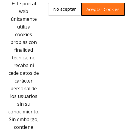
Opiniones del producto
Este portal
No aceptar
Aceptar Cookies
web
únicamente
Este producto no tiene opiniones ¡Sé
utiliza
el primero!
cookies
propias con
Opinar sobre este producto
finalidad
técnica, no
recaba ni
cede datos de
carácter
personal de
los usuarios
sin su
conocimiento.
Sin embargo,
contiene