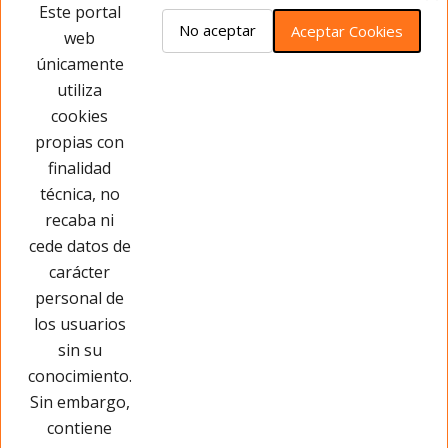
Opiniones del producto
Este portal
No aceptar
Aceptar Cookies
web
únicamente
Este producto no tiene opiniones ¡Sé
utiliza
el primero!
cookies
propias con
Opinar sobre este producto
finalidad
técnica, no
recaba ni
cede datos de
carácter
personal de
los usuarios
sin su
conocimiento.
Sin embargo,
contiene