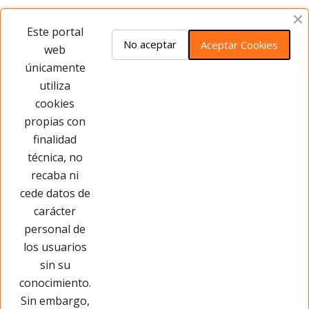
Opiniones del producto
Este portal
No aceptar
Aceptar Cookies
web
únicamente
Este producto no tiene opiniones ¡Sé
utiliza
el primero!
cookies
propias con
Opinar sobre este producto
finalidad
técnica, no
recaba ni
cede datos de
carácter
personal de
los usuarios
sin su
conocimiento.
Sin embargo,