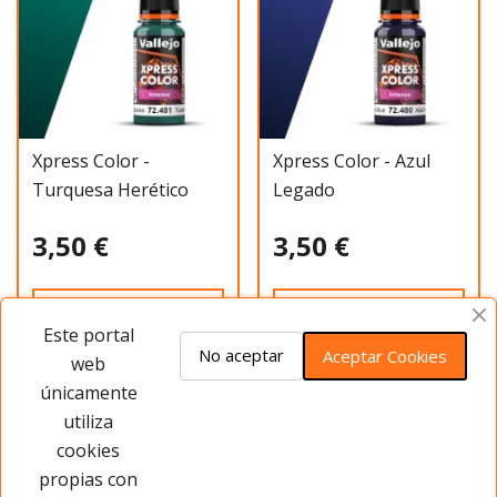
Xpress Color -
Xpress Color - Azul
Turquesa Herético
Legado
3,50 €
3,50 €
Añadir al carrito
Añadir al carrito
Este portal
No aceptar
Aceptar Cookies
web
únicamente
Has visto 20 de 573 productos
utiliza
cookies
Cargar más
propias con