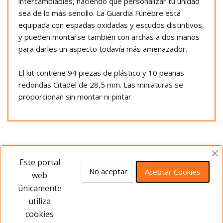
intercambiables, haciendo que personalizar tu unidad
sea de lo más sencillo. La Guardia Fúnebre está
equipada con espadas oxidadas y escudos distintivos,
y pueden montarse también con archas a dos manos
para darles un aspecto todavía más amenazador.
El kit contiene 94 piezas de plástico y 10 peanas
redondas Citadel de 28,5 mm. Las miniaturas se
proporcionan sin montar ni pintar
Opiniones del producto
Este portal
No aceptar
Aceptar Cookies
web
únicamente
Este producto no tiene opiniones ¡Sé
utiliza
el primero!
cookies