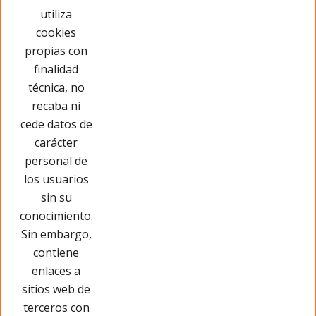
Este producto no tiene opiniones ¡Sé
utiliza
el primero!
cookies
propias con
Opinar sobre este producto
finalidad
técnica, no
recaba ni
cede datos de
carácter
personal de
los usuarios
sin su
conocimiento.
Sin embargo,
contiene
enlaces a
sitios web de
terceros con