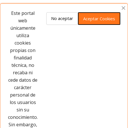
Opiniones del producto
Este portal
No aceptar
Aceptar Cookies
web
únicamente
Este producto no tiene opiniones ¡Sé
utiliza
el primero!
cookies
propias con
Opinar sobre este producto
finalidad
técnica, no
recaba ni
cede datos de
carácter
personal de
los usuarios
sin su
conocimiento.
Sin embargo,