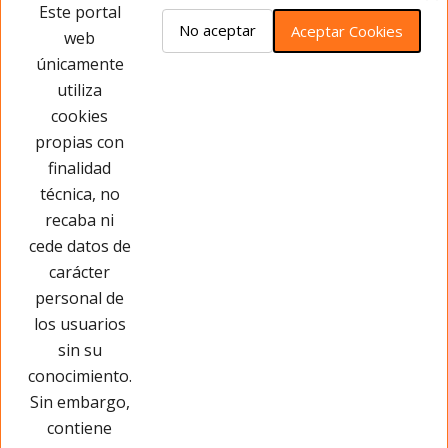
Opiniones del producto
Este portal
No aceptar
Aceptar Cookies
web
únicamente
Este producto no tiene opiniones ¡Sé
utiliza
el primero!
cookies
propias con
Opinar sobre este producto
finalidad
técnica, no
recaba ni
cede datos de
carácter
personal de
los usuarios
sin su
conocimiento.
Sin embargo,
contiene