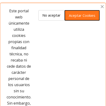
Opiniones del producto
Este portal
No aceptar
Aceptar Cookies
web
únicamente
Este producto no tiene opiniones ¡Sé
utiliza
el primero!
cookies
propias con
Opinar sobre este producto
finalidad
técnica, no
recaba ni
cede datos de
carácter
personal de
los usuarios
sin su
conocimiento.
Sin embargo,