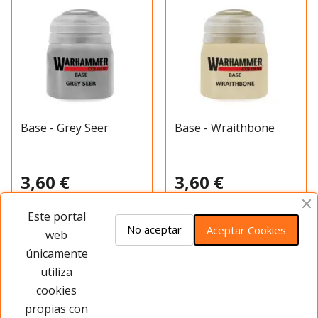
Base - Grey Seer
Base - Wraithbone
3,60 €
3,60 €
Este portal
Añadir al carrito
Añadir al carrito
No aceptar
Aceptar Cookies
web
únicamente
utiliza
Has visto 20 de 57 productos
cookies
propias con